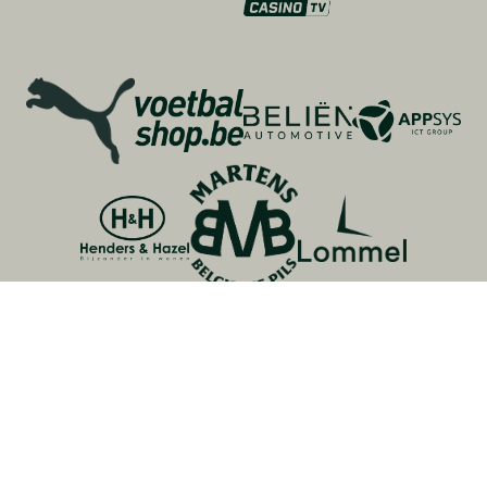
ADRES
Lommel SK
Speelpleinstraat 20
B-3920 Lommel